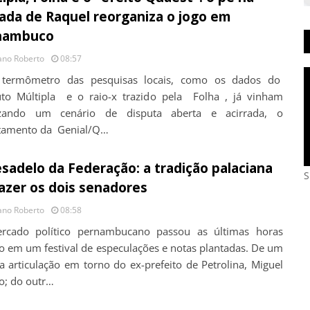
ada de Raquel reorganiza o jogo em
nambuco
ano Roberto
08:57
 termômetro das pesquisas locais, como os dados do
tuto Múltipla e o raio-x trazido pela Folha , já vinham
lizando um cenário de disputa aberta e acirrada, o
tamento da Genial/Q…
sadelo da Federação: a tradição palaciana
S
azer os dois senadores
ano Roberto
08:58
cado político pernambucano passou as últimas horas
o em um festival de especulações e notas plantadas. De um
 a articulação em torno do ex-prefeito de Petrolina, Miguel
o; do outr…