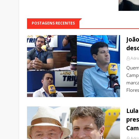
POSTAGENS RECENTES
João
desc
Adri
Quem 
Camp
marca
Flore
Lula
pres
Cam
Adri