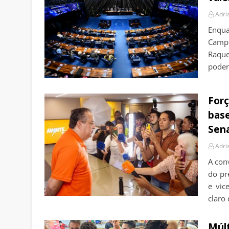
Adri
Enqua
Campo
Raque
poder
Forç
base
Sen
Adri
A con
do pr
e vic
claro
Múlt