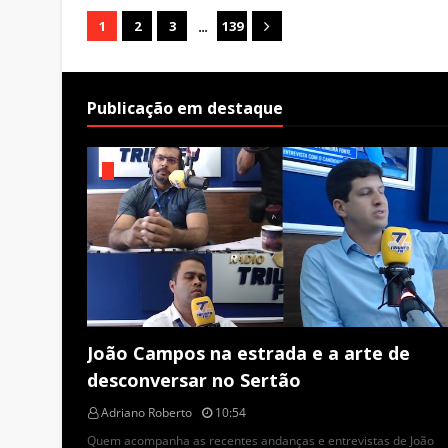
...
1
2
3
139
Publicação em destaque
João Campos na estrada e a arte de
desconversar no Sertão
Adriano Roberto
10:54
Quem acompanha as recentes andanças e entrevistas de João