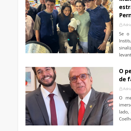
estr
Per
Adri
Se o
Insti
sina
levan
O pe
de f
Adri
O mer
imers
lado,
Coelh