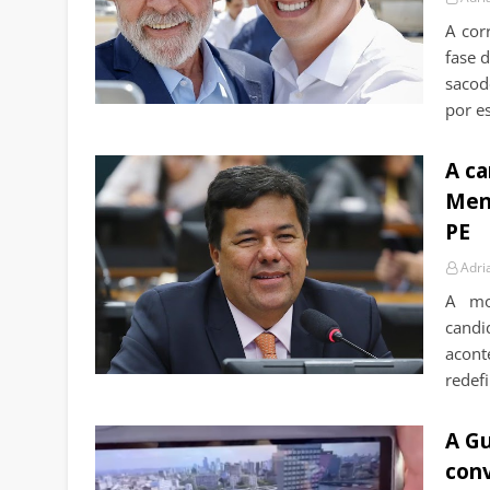
A cor
fase d
sacod
por e
A c
Men
PE
Adri
A mo
cand
acont
redef
A Gu
conv