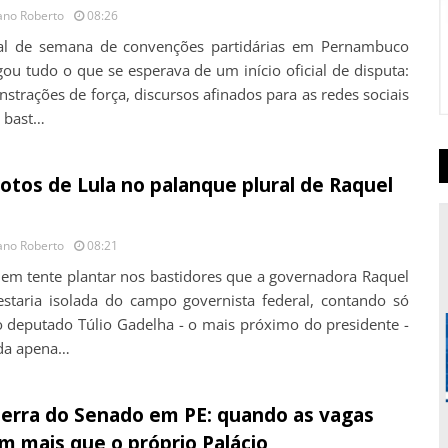
ano Roberto
08:26
al de semana de convenções partidárias em Pernambuco
gou tudo o que se esperava de um início oficial de disputa:
strações de força, discursos afinados para as redes sociais
s bast…
otos de Lula no palanque plural de Raquel
ano Roberto
08:21
em tente plantar nos bastidores que a governadora Raquel
estaria isolada do campo governista federal, contando só
 deputado Túlio Gadelha - o mais próximo do presidente -
da apena…
erra do Senado em PE: quando as vagas
m mais que o próprio Palácio