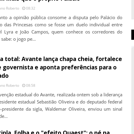
ano Roberto
08:32
nto a opinião pública consome a disputa pelo Palácio do
 das Princesas como se fosse um duelo individual entre
l Lyra e João Campos, quem conhece os corredores do
 sabe: o jogo pe…
a total: Avante lança chapa cheia, fortalece
 governista e aponta preferências para o
ado
ano Roberto
08:58
venção estadual do Avante, realizada ontem sob a liderança
esidente estadual Sebastião Oliveira e do deputado federal
e-presidente da sigla, Waldemar Oliveira, enviou um sinal
 de…
ipla, Folha e o "efeito Quaest": o pé na