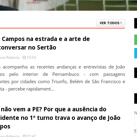
VER TODOS
 Campos na estrada e a arte de
onversar no Sertão
ano Roberto
10:54
acompanha as recentes andanças e entrevistas de João
os pelo interior de Pernambuco - com passagens
ntes por cidades como Triunfo, Belém de São Francisco e
sta - percebe rapidament…
 não vem a PE? Por que a ausência do
idente no 1º turno trava o avanço de João
pos
E
ano Roberto
07:47