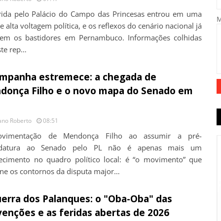
rida pelo Palácio do Campo das Princesas entrou em uma
e alta voltagem política, e os reflexos do cenário nacional já
em os bastidores em Pernambuco. Informações colhidas
ste rep…
ampanha estremece: a chegada de
donça Filho e o novo mapa do Senado em
ano Roberto
08:51
vimentação de Mendonça Filho ao assumir a pré-
idatura ao Senado pelo PL não é apenas mais um
ecimento no quadro político local: é “o movimento” que
ine os contornos da disputa major…
erra dos Palanques: o "Oba-Oba" das
enções e as feridas abertas de 2026