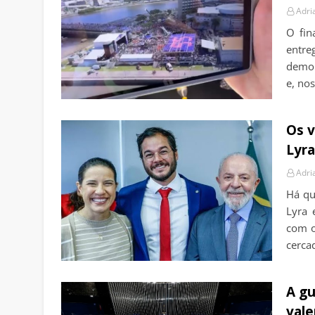
Adri
O fin
entre
demon
e, no
Os v
Lyra
Adri
Há qu
Lyra 
com o
cerca
A gu
vale