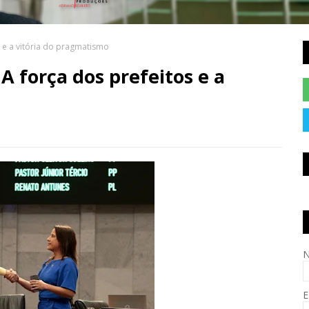
s e a vitória do pragmatismo
A força dos prefeitos e a
E