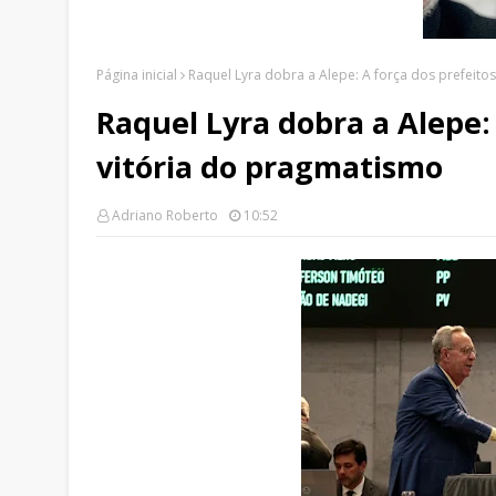
Página inicial
Raquel Lyra dobra a Alepe: A força dos prefeito
Raquel Lyra dobra a Alepe: 
vitória do pragmatismo
Adriano Roberto
10:52