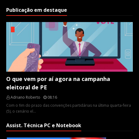
Publicação em destaque
O que vem por aí agora na campanha
eleitoral de PE
Adriano Roberto
08:16
Com o fim do prazo das convenções partidárias na última quarta-feira
(5), o cenário el…
Assist. Técnica PC e Notebook