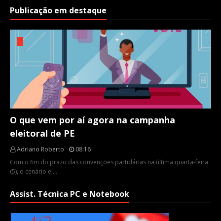
Publicação em destaque
O que vem por aí agora na campanha
eleitoral de PE
Adriano Roberto
08:16
Com o fim do prazo das convenções partidárias na última quarta-feira
(5), o cenário el…
Assist. Técnica PC e Notebook