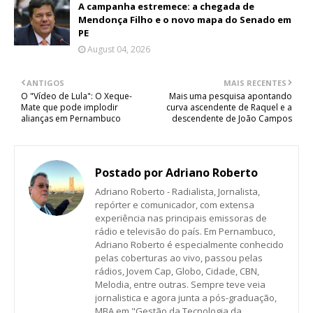
A campanha estremece: a chegada de
Mendonça Filho e o novo mapa do Senado em
PE
August 04, 2026
ANTIGOS
MAIS RECENTES
O "Vídeo de Lula": O Xeque-
Mais uma pesquisa apontando
Mate que pode implodir
curva ascendente de Raquel e a
alianças em Pernambuco
descendente de João Campos
Postado por
Adriano Roberto
Adriano Roberto - Radialista, Jornalista,
repórter e comunicador, com extensa
experiência nas principais emissoras de
rádio e televisão do país. Em Pernambuco,
Adriano Roberto é especialmente conhecido
pelas coberturas ao vivo, passou pelas
rádios, Jovem Cap, Globo, Cidade, CBN,
Melodia, entre outras. Sempre teve veia
jornalistica e agora junta a pós-graduação,
MBA em "Gestão da Tecnologia da